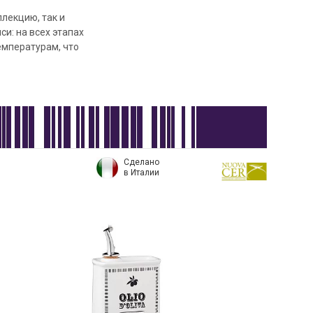
лекцию, так и
и: на всех этапах
емпературам, что
Сделано
в Италии