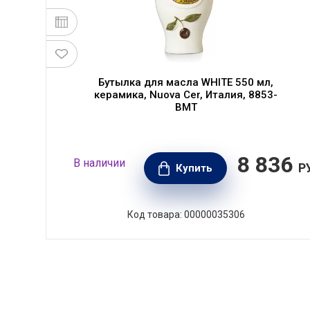
Бутылка для масла WHITE 550 мл,
керамика, Nuova Cer, Италия, 8853-
2
BMT
796
8 836
В наличии
99
Р
Купить
РУБ.
Код товара: 00000035306