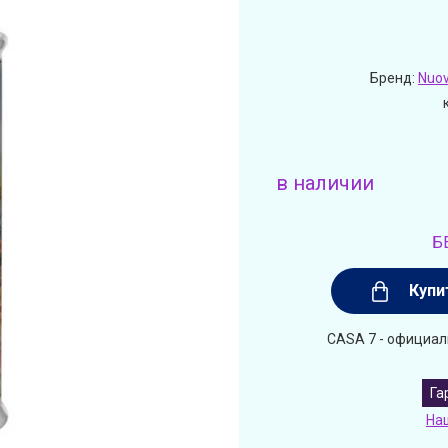
Бренд:
Nuov
в наличии
Б
Купи
CASA 7 - официал
Га
На