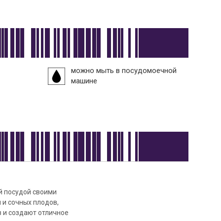
можно мыть в посудомоечной
машине
й посудой своими
 и сочных плодов,
з и создают отличное