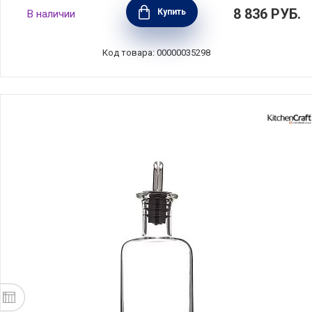
Бутылка для масла O'GREEN 750 мл,
8 836
РУБ.
Купить
В наличии
керамика, Nuova Cer, Италия, 8853-VOL
Код товара: 00000035298