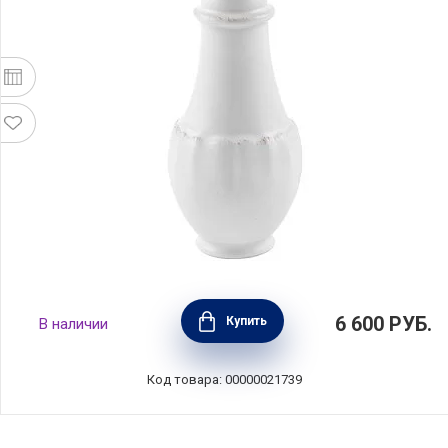
Ёмкость для масла Impressions 300 мл,
6 600
РУБ.
Купить
В наличии
материал керамика, цвет белый, Costa Nova,
Португалия, IM546-WHI(SD191-00804A)
Код товара: 00000021739