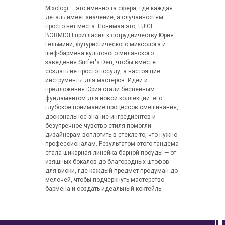
Mixologi — это именно та сфера, где каждая
деталь имеет значение, а случайностям
просто нет места. Понимая это, LUIGI
BORMIOLI пригласил к сотрудничеству Юрия
Гельмини, футуристического миксолога и
шеф-бармена культового миланского
заведения Surfer's Den, чтобы вместе
создать не просто посуду, а настоящие
инструменты для мастеров. Идеи и
предложения Юрия стали бесценным
фундаментом для новой коллекции: его
глубокое понимание процессов смешивания,
доскональное знание ингредиентов и
безупречное чувство стиля помогли
дизайнерам воплотить в стекле то, что нужно
профессионалам. Результатом этого тандема
стала шикарная линейка барной посуды — от
изящных бокалов до благородных штофов
для виски, где каждый предмет продуман до
мелочей, чтобы подчеркнуть мастерство
бармена и создать идеальный коктейль.