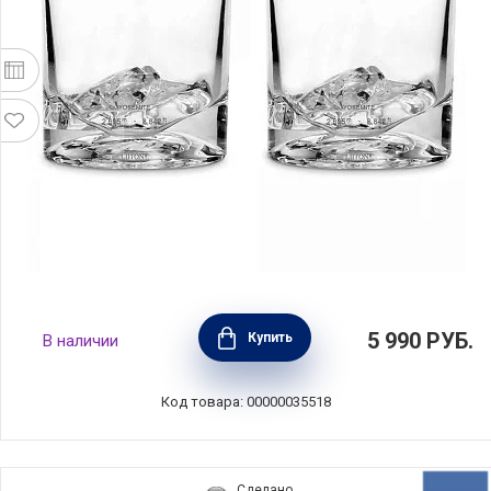
Набор из 2 стаканов для виски Yosemite,
5 990
РУБ.
Купить
В наличии
стекло, VIVA Scandinavia, Дания, L61000
Код товара: 00000035518
Сделано