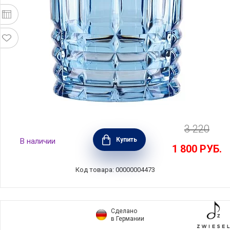
3 220
Бокал для виски Highland Tumbler Aqua 345
Купить
В наличии
мл, синий, хрусталь, Nachtmann, 97442
1 800
РУБ.
Код товара: 00000004473
Сделано
в Германии