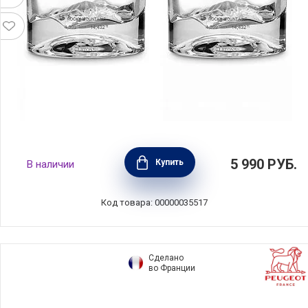
Набор из 2 стаканов для виски Mount Elbert,
5 990
РУБ.
Купить
В наличии
стекло, VIVA Scandinavia, Дания, L60700
Код товара: 00000035517
Сделано
во Франции