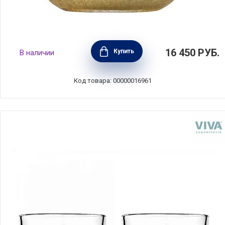
Набор из 2-х бокалов для виски Gold Rush
16 450
РУБ.
Купить
В наличии
390 мл, хрусталь, цвет золото, Eisch,
Германия, 74310415
Код товара: 00000016961