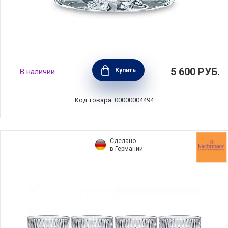
Набор бокалов для виски Noblesse old-
5 600
РУБ.
Купить
В наличии
fashioned 245 мл, 4 шт, хрусталь,
Nachtmann, 98857
Код товара: 00000004494
Сделано
в Германии